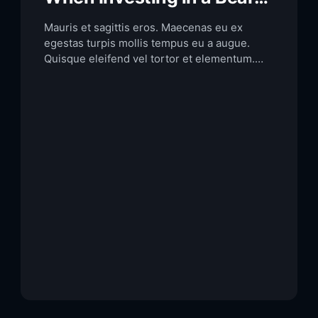
Market
Mauris et sagittis eros. Maecenas eu ex
egestas turpis mollis tempus eu a augue.
Quisque eleifend vel tortor et elementum.
Praesent et sagittis ligula. Duis vel tincidunt
libero. Cras maximus eros non quam
convallis consectetur. Proin sed dignissim
dolor. Aliquam interdum, tortor a viverra
convallis, mi nisl congue lacus, dictum
aliquam nisl neque vitae magna. […]