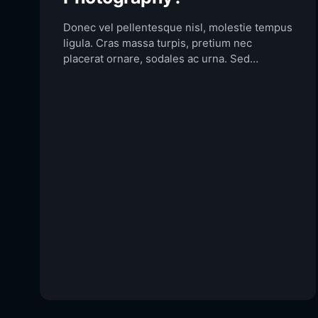
Donec vel pellentesque nisl, molestie tempus
ligula. Cras massa turpis, pretium nec
placerat ornare, sodales ac urna. Sed
commodo semper fermentum. Phasellus
bibendum lorem nisi, et efficitur sapien
dapibus sed. Suspendisse iaculis erat ut
enim tincidunt, vitae bibendum lorem mattis.
Quisque sed nunc quis nisi aliquam dictum at
ac velit. Suspendisse orci nunc,
condimentum sit […]