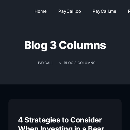
Home
PayCall.co
PayCall.me
Blog 3 Columns
PAYCALL
>
BLOG 3 COLUMNS
4 Strategies to Consider
When Investing in a Bear