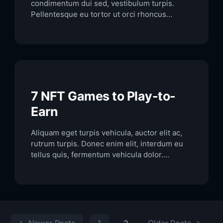
condimentum dui sed, vestibulum turpis.
Pellentesque eu tortor ut orci rhoncus
vestibulum. Vestibulum placerat porta sem
eu viverra. Nulla interdum nibh sit amet
convallis laoreet. Integer sit amet dolor ac
lectus semper mollis. Proin et porttitor velit.
Mauris commodo nunc neque. Sed hendrerit
consectetur lectus ac feugiat. Nullam et
cursus quam. […]
7 NFT Games to Play-to-
Earn
Aliquam eget turpis vehicula, auctor elit ac,
rutrum turpis. Donec enim elit, interdum eu
tellus quis, fermentum vehicula dolor.
Praesent in quam erat. Nam rutrum justo
vitae eros efficitur accumsan. Phasellus
scelerisque, massa ut venenatis tristique,
purus arcu volutpat orci, blandit varius nisl
orci ut arcu. Sed pharetra non leo a cursus.
Donec nunc nisl, […]