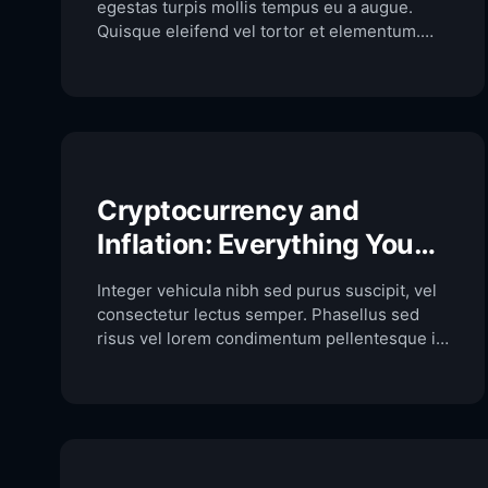
egestas turpis mollis tempus eu a augue.
Quisque eleifend vel tortor et elementum.
Praesent et sagittis ligula. Duis vel tincidunt
libero. Cras maximus eros non quam
convallis consectetur. Proin sed dignissim
dolor. Aliquam interdum, tortor a viverra
convallis, mi nisl congue lacus, dictum
aliquam nisl neque vitae magna. […]
Cryptocurrency and
Inflation: Everything You
Need to Know
Integer vehicula nibh sed purus suscipit, vel
consectetur lectus semper. Phasellus sed
risus vel lorem condimentum pellentesque id
ut turpis. Aenean rhoncus massa ut dapibus
accumsan. Aenean iaculis eu nisi a
scelerisque. Ut auctor enim quam, vitae
luctus lacus tincidunt ac. Ut sit amet justo et
nisl cursus vestibulum. Mauris dapibus erat
eu maximus eleifend. […]