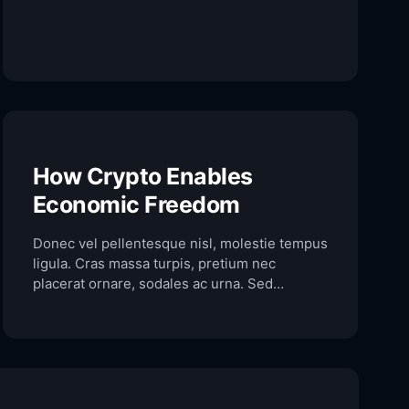
How Crypto Enables
Economic Freedom
Donec vel pellentesque nisl, molestie tempus
ligula. Cras massa turpis, pretium nec
placerat ornare, sodales ac urna. Sed
commodo semper fermentum. Phasellus
bibendum lorem nisi, et efficitur sapien
dapibus sed. Suspendisse iaculis erat ut
enim tincidunt, vitae bibendum lorem mattis.
Quisque sed nunc quis nisi aliquam dictum at
ac velit. Suspendisse orci nunc,