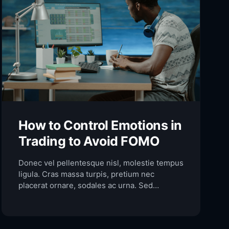
How to Control Emotions in
Trading to Avoid FOMO
Donec vel pellentesque nisl, molestie tempus
ligula. Cras massa turpis, pretium nec
placerat ornare, sodales ac urna. Sed
commodo semper fermentum. Phasellus
bibendum lorem nisi, et efficitur sapien
dapibus sed. Suspendisse iaculis erat ut